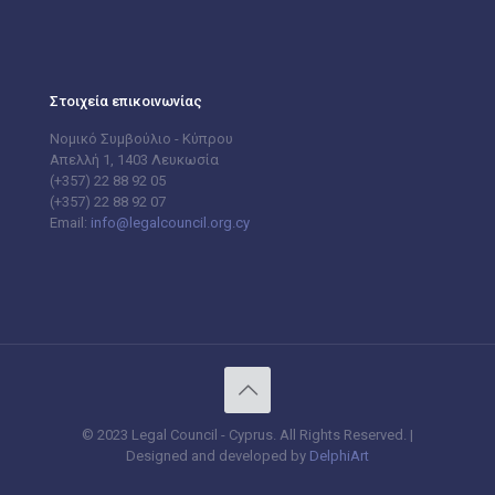
Στοιχεία επικοινωνίας
Νομικό Συμβούλιο - Κύπρου
Απελλή 1, 1403 Λευκωσία
(+357) 22 88 92 05
(+357) 22 88 92 07
Email:
info@legalcouncil.org.cy
© 2023 Legal Council - Cyprus. All Rights Reserved. |
Designed and developed by
DelphiArt